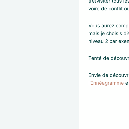
(re)visiter tous l
voire de conflit o
Vous aurez compri
mais je choisis d
niveau 2 par exe
Tenté de découvri
Envie de découvrir
l’
Ennéagram
me
et