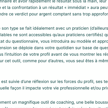
nnaire et avoir rapidement le résultat sous la main, leur 
et la confrontation à un résultat « immédiat » aura peut
ndre ce verdict pour argent comptant sans trop approfon
son type se fait idéalement avec un praticien (d’ailleurs
lables ne sont accessibles qu’aux praticiens certifiés) q
ltat du questionnaire, vous introduira au modèle et appr
nsion se déploie dans votre quotidien sur base de ques
us l’intuition de votre profil avant de vous montrer les ré
ur cet outil, comme pour d’autres, vous seul êtes à mêm
est suivie d’une réflexion sur les forces du profil, ses 
uelle façon il impacte votre vie professionnelle et/ou pri
ment un magnifique outil de coaching, une belle bousso