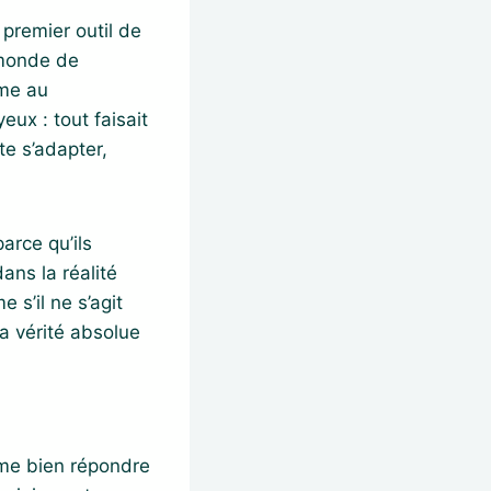
 premier outil de
 monde de
mme au
ux : tout faisait
e s’adapter,
.
arce qu’ils
ans la réalité
 s’il ne s’agit
a vérité absolue
aime bien répondre