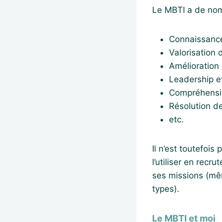
Le MBTI a de nom
Connaissance
Valorisation d
Amélioration 
Leadership e
Compréhensio
Résolution de
etc.
Il n’est toutefoi
l’utiliser en recr
ses missions (mêm
types).
Le MBTI et moi