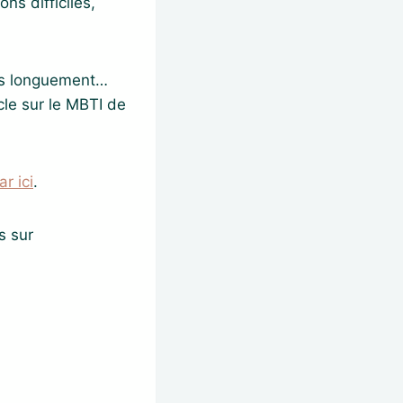
ns difficiles,
rès longuement…
cle sur le MBTI de
ar ici
.
s sur