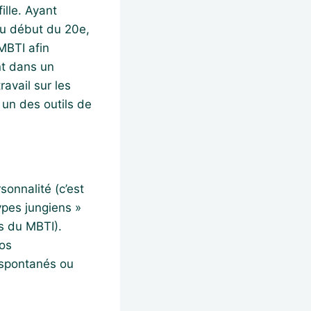
ille. Ayant
du début du 20e,
MBTI afin
nt dans un
avail sur les
 un des outils de
sonnalité (c’est
ypes jungiens »
s du MBTI).
nos
 spontanés ou