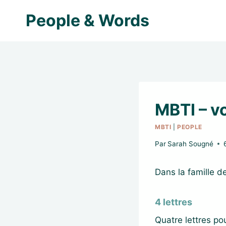
Aller
People & Words
au
contenu
MBTI – vo
MBTI
|
PEOPLE
Par
Sarah Sougné
Dans la famille d
4 lettres
Quatre lettres pou