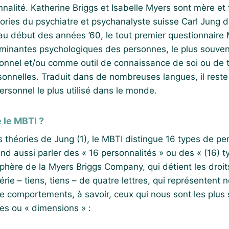
nalité. Katherine Briggs et Isabelle Myers sont mère et f
ories du psychiatre et psychanalyste suisse Carl Jung 
 au début des années ’60, le tout premier questionnaire 
dominantes psychologiques des personnes, le plus souve
onnel et/ou comme outil de connaissance de soi ou de tr
rsonnelles. Traduit dans de nombreuses langues, il reste
rsonnel le plus utilisé dans le monde.
 le MBTI ?
s théories de Jung (1), le MBTI distingue 16 types de per
end aussi parler des « 16 personnalités » ou des « (16) t
phère de la Myers Briggs Company, qui détient les droit
rie – tiens, tiens – de quatre lettres, qui représentent 
e comportements, à savoir, ceux qui nous sont les plus
xes ou « dimensions » :