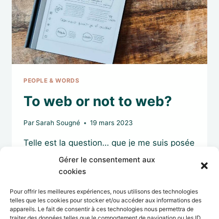
PEOPLE & WORDS
To web or not to web?
Par
Sarah Sougné
19 mars 2023
Telle est la question… que je me suis posée
en embrassant la vie de freelance.
Gérer le consentement aux
cookies
Un site web pour me présenter ?
Pour offrir les meilleures expériences, nous utilisons des technologies
TO
LIRE LA SUITE
telles que les cookies pour stocker et/ou accéder aux informations des
WEB
appareils. Le fait de consentir à ces technologies nous permettra de
OR
traiter des données telles que le comportement de navigation ou les ID