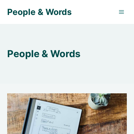
Aller
People & Words
au
contenu
People & Words